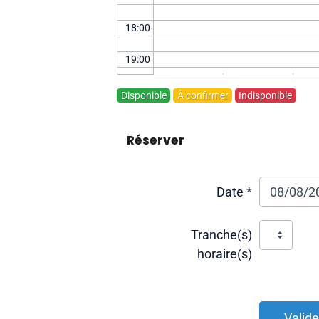
18:00
19:00
20:00
Disponible
À confirmer
Indisponible
Réserver
Date
Tranche(s)
horaire(s)
Valide