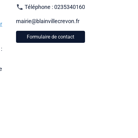
Téléphone : 0235340160
mairie@blainvillecrevon.fr
r
Formulaire de contact
:
e